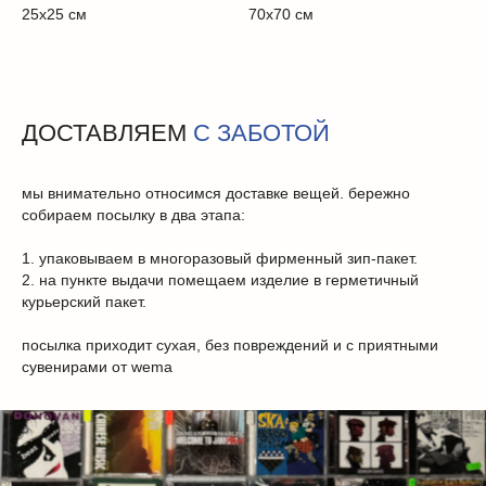
25х25 см
70х70 см
ДОСТАВЛЯЕМ
С ЗАБОТОЙ
мы внимательно относимся доставке вещей. бережно
собираем посылку в два этапа:
1. упаковываем в многоразовый фирменный зип-пакет.
2. на пункте выдачи помещаем изделие в герметичный
КАТАЛОГ
курьерский пакет.
посылка приходит сухая, без повреждений и с приятными
о бренде
сувенирами от wema
история
дизайн
проекты
коллекции