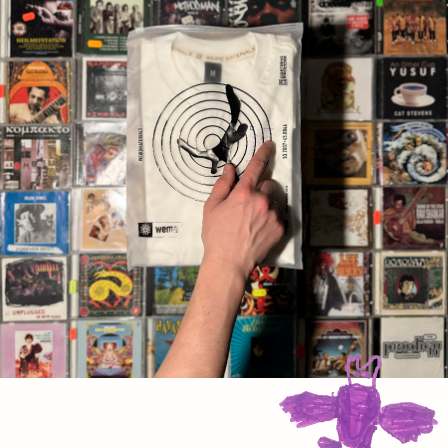
КОНТАКТЫ
телеграм
vk
запретграм
ПОМОЩЬ
отзывы
доставка
оплата
обмен и возврат
гарантия
уход за одеждой
политика
публичная оферта
вакансии