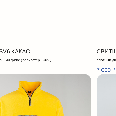
SV6 КАКАО
СВИТШ
онний флис (полиэстер 100%)
плотный дв
7 000
₽