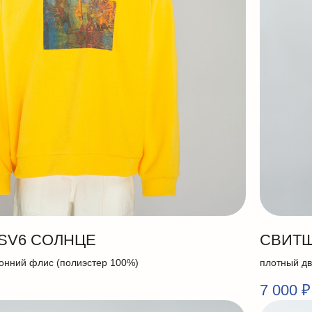
SV6 СОЛНЦЕ
СВИТШ
онний флис (полиэстер 100%)
плотный дв
7 000
₽