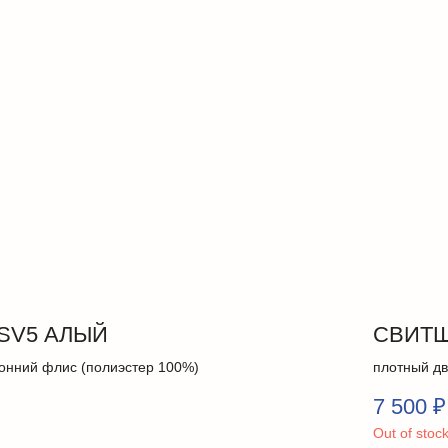
SV5 АЛЫЙ
СВИТШ
онний флис (полиэстер 100%)
плотный дв
7 500
₽
Out of stoc