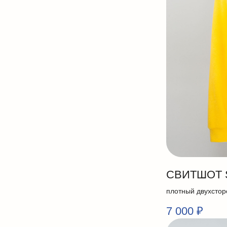
СВИТШОТ 
плотный двухстор
7 000
₽