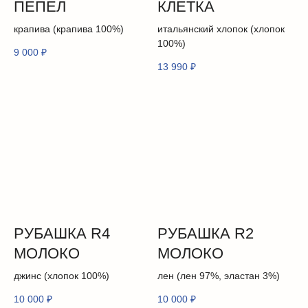
ПЕПЕЛ
КЛЕТКА
крапива (крапива 100%)
итальянский хлопок (хлопок
100%)
9 000
₽
13 990
₽
КАТАЛОГ
РУБАШКА R4
РУБАШКА R2
о бренде
история
МОЛОКО
МОЛОКО
дизайн
джинс (хлопок 100%)
лен (лен 97%, эластан 3%)
проекты
коллекции
10 000
₽
10 000
₽