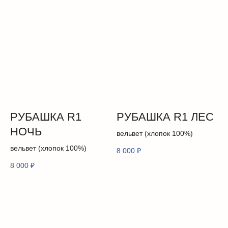
КОНТАКТЫ
телеграм
vk
запретграм
ПОМОЩЬ
отзывы
РУБАШКА R1
РУБАШКА R1 ЛЕС
доставка
НОЧЬ
оплата
вельвет (хлопок 100%)
обмен и возврат
вельвет (хлопок 100%)
8 000
₽
гарантия
8 000
₽
уход за одеждой
политика
публичная оферта
вакансии