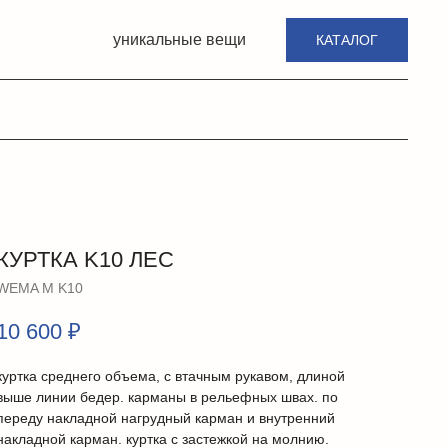
уникальные вещи
КАТАЛОГ
КУРТКА K10 ЛЕС
WEMA М K10
10 600
₽
куртка среднего объема, с втачным рукавом, длиной
выше линии бедер. карманы в рельефных швах. по
переду накладной нагрудный карман и внутренний
накладной карман. куртка с застежкой на молнию.