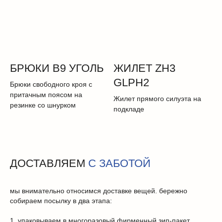
КАТАЛОГ
о бренде
история
дизайн
БРЮКИ B9 УГОЛЬ
ЖИЛЕТ ZH3
проекты
GLPH2
коллекции
Брюки свободного кроя с
притачным поясом на
Жилет прямого силуэта на
КОНТАКТЫ
резинке со шнурком
подкладе
телеграм
vk
запретграм
ДОСТАВЛЯЕМ
С ЗАБОТОЙ
ПОМОЩЬ
мы внимательно относимся доставке вещей. бережно
отзывы
собираем посылку в два этапа:
доставка
оплата
1. упаковываем в многоразовый фирменный зип-пакет.