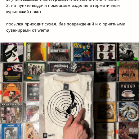
обмен и возврат
2. на пункте выдачи помещаем изделие в герметичный
гарантия
курьерский пакет.
уход за одеждой
посылка приходит сухая, без повреждений и с приятными
политика
сувенирами от wema
публичная оферта
вакансии
СОЗДАЕМ С 2021 ГОДА