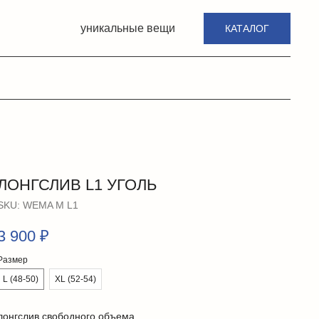
уникальные вещи
КАТАЛОГ
ЛОНГСЛИВ L1 УГОЛЬ
SKU:
WEMA М L1
3 900
₽
Размер
L (48-50)
XL (52-54)
лонгслив свободного объема.