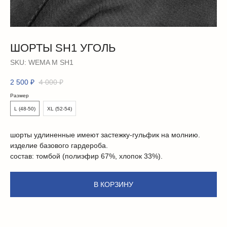
ШОРТЫ SH1 УГОЛЬ
SKU:
WEMA М SH1
2 500
₽
4 000
₽
Размер
L (48-50)
XL (52-54)
шорты удлиненные имеют застежку-гульфик на молнию.
изделие базового гардероба.
состав: томбой (полиэфир 67%, хлопок 33%).
В КОРЗИНУ