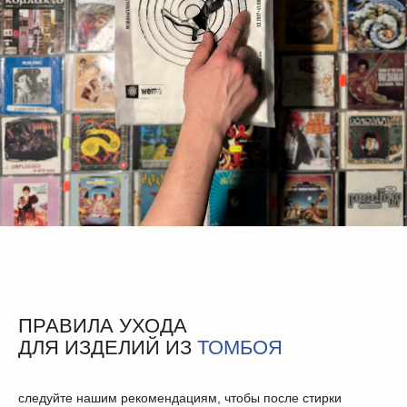
КОНТАКТЫ
телеграм
vk
запретграм
ПОМОЩЬ
отзывы
доставка
оплата
обмен и возврат
гарантия
уход за одеждой
ПРАВИЛА УХОДА
политика
ДЛЯ ИЗДЕЛИЙ ИЗ
ТОМБОЯ
публичная оферта
вакансии
следуйте нашим рекомендациям, чтобы после стирки